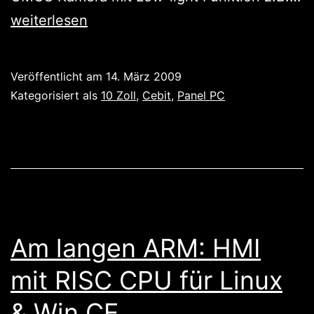
AFL
weiterlesen
Serie
jetzt
Veröffentlicht am
14. März 2009
auch
Kategorisiert als
10 Zoll
,
Cebit
,
Panel PC
im
10
Zoll
Widescreen
Format
Am langen ARM: HMI
mit RISC CPU für Linux
& Win CE