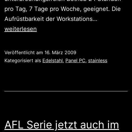
pro Tag, 7 Tage pro Woche, geeignet. Die
Metzgerei
Aufrüstbarkeit der Workstations…
PC:
weiterlesen
Panel
PC
Veröffentlicht am
16. März 2009
mit
Kategorisiert als
Edelstahl
,
Panel PC
,
stainless
Edelstahlge
AFL Serie jetzt auch im