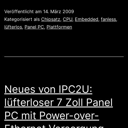
HMI
Veröffentlicht am
14. März 2009
mit
Kategorisiert als
Chipsatz
,
CPU
,
Embedded
,
fanless
,
RISC
lüfterlos
,
Panel PC
,
Plattformen
CPU
für
Linux
&
Win
CE
Neues von IPC2U:
lüfterloser 7 Zoll Panel
PC mit Power-over-