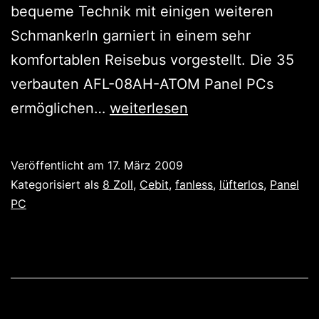
bequeme Technik mit einigen weiteren
Schmankerln garniert in einem sehr
komfortablen Reisebus vorgestellt. Die 35
verbauten AFL-08AH-ATOM Panel PCs
Der
ermöglichen…
weiterlesen
GIGABus:
In-
Veröffentlicht am
17. März 2009
Drive-
Kategorisiert als
8 Zoll
,
Cebit
,
fanless
,
lüfterlos
,
Panel
Entertainment
PC
in
neuer
Qualität.