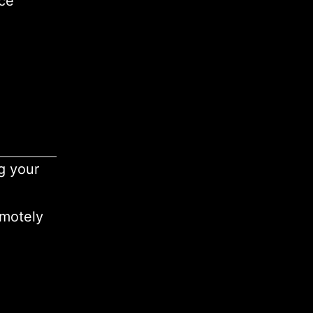
ice
ng your
emotely