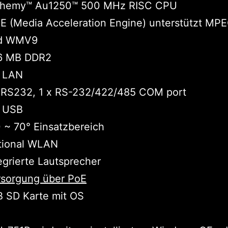
chemy™ Au1250™ 500 MHz RISC CPU
 (Media Acceleration Engine) unterstützt MPE
d WMV9
6 MB DDR2
x LAN
x RS232, 1 x RS-232/422/485 COM port
x USB
 ~ 70° Einsatzbereich
tional WLAN
egrierte Lautsprecher
rsorgung über PoE
 SD Karte mit OS