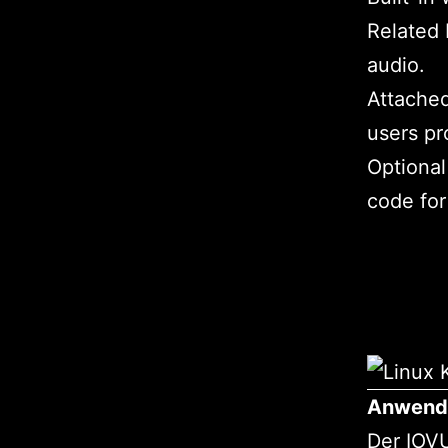
Related 
audio.
Attache
users pr
Optional
code for
Anwend
Der IOVU