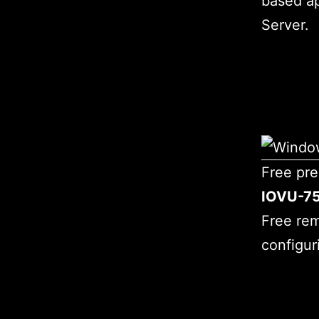
based ap
Server.
Free pre
IOVU-7
Free rem
configur