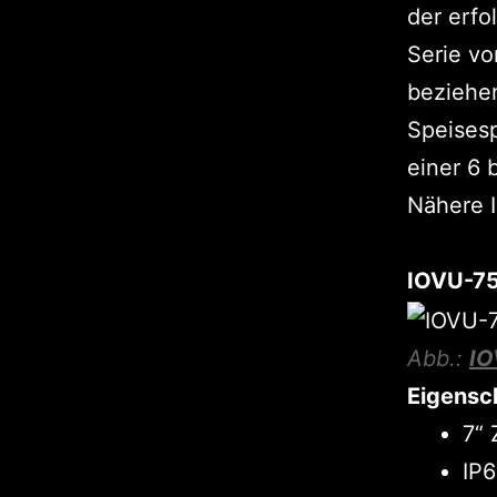
der erf
Serie vo
beziehen
Speisesp
einer 6 
Nähere I
IOVU-75
Abb.:
IO
Eigensc
7“
IP6