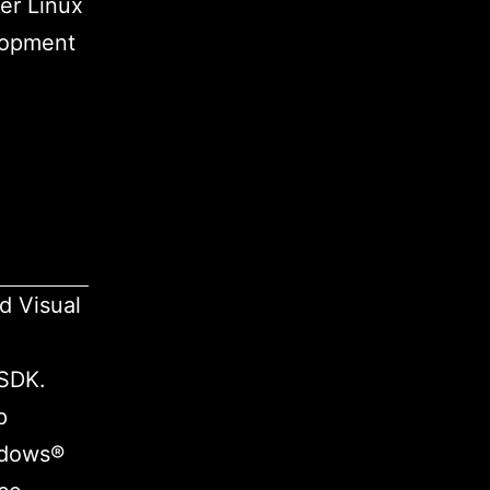
er Linux
elopment
d Visual
 SDK.
p
ndows®