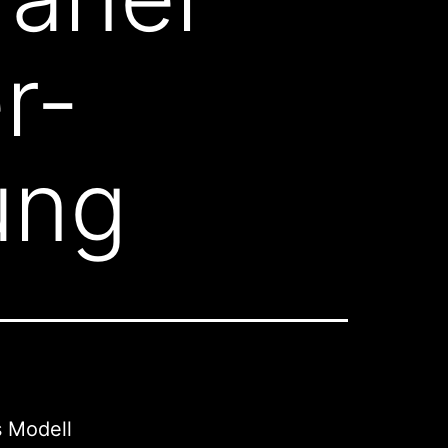
r-
ung
s Modell