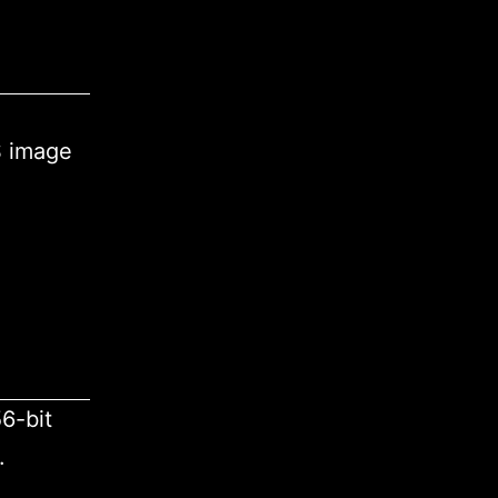
S image
6-bit
.