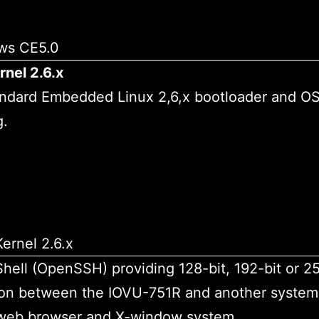
rnel 2.6.x
ndard Embedded Linux 2,6,x bootloader and O
g.
hell (OpenSSH) providing 128-bit, 192-bit or 25
ion between the IOVU-751R and another system
n web browser and X-window system.