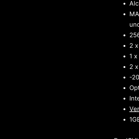
Al
MAE
un
25
2 
1 
2 
-20
Op
Int
Ve
1GB