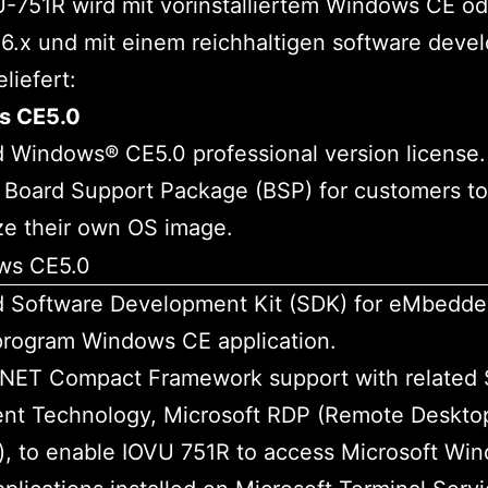
-751R wird mit vorinstalliertem Windows CE od
.6.x und mit einem reichhaltigen software dev
liefert:
s CE5.0
 Windows® CE5.0 professional version license.
 Board Support Package (BSP) for customers to
ze their own OS image.
d Software Development Kit (SDK) for eMbedde
program Windows CE application.
 .NET Compact Framework support with related
ent Technology, Microsoft RDP (Remote Deskto
), to enable IOVU 751R to access Microsoft Wi