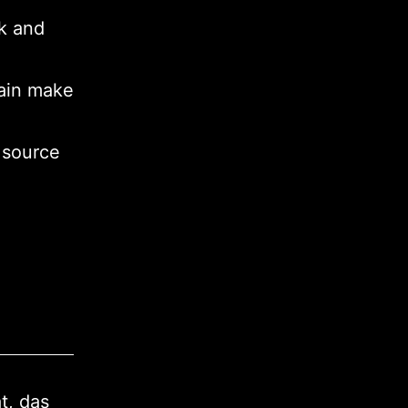
rk and
ain make
 source
t, das