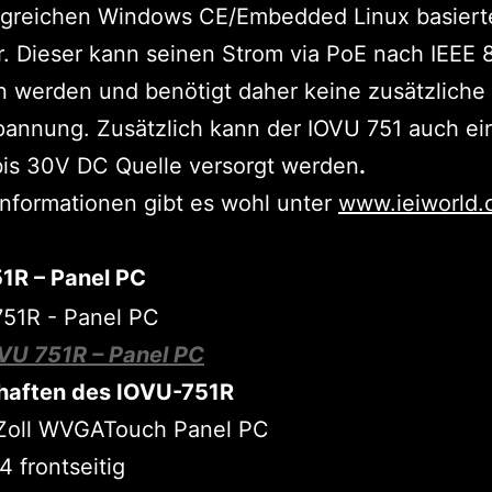
olgreichen Windows CE/Embedded Linux basier
r. Dieser kann seinen Strom via PoE nach IEEE 
 werden und benötigt daher keine zusätzliche
annung. Zusätzlich kann der IOVU 751 auch ei
bis 30V DC Quelle versorgt werden
.
nformationen gibt es wohl unter
www.ieiworld
1R – Panel PC
VU 751R – Panel PC
haften des IOVU-751R
 Zoll WVGATouch Panel PC
4 frontseitig