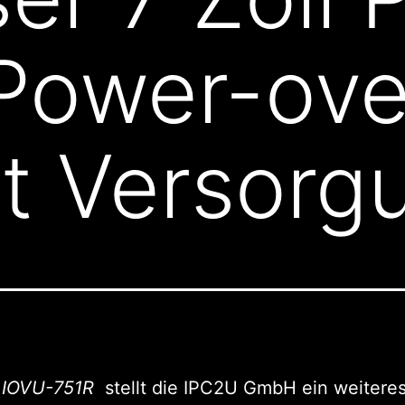
Power-ove
t Versorg
m
IOVU-751R
stellt die IPC2U GmbH ein weitere