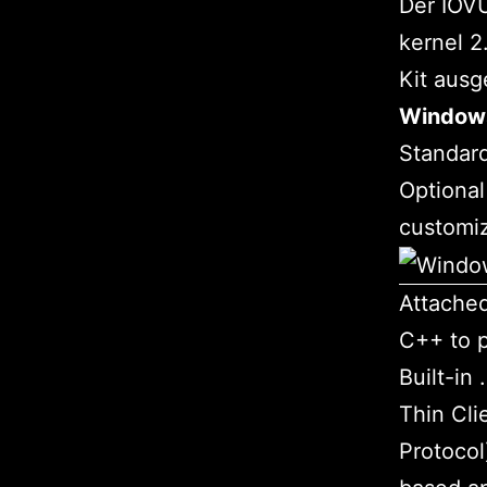
Der IOVU
kernel 2
Kit ausge
Window
Standard
Optional
customi
Attache
C++ to 
Built-in
Thin Cli
Protocol