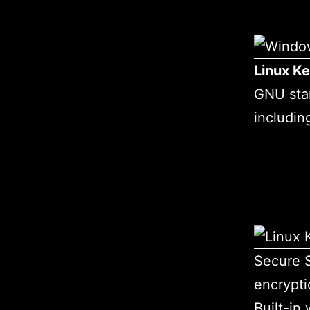
Linux Ke
GNU sta
includin
Secure S
encrypt
Built-i