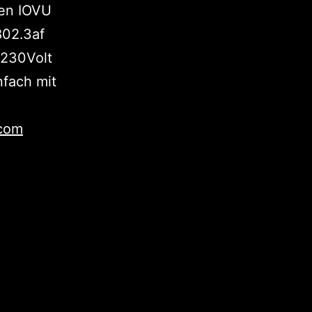
ten IOVU
802.3af
 230Volt
nfach mit
.com