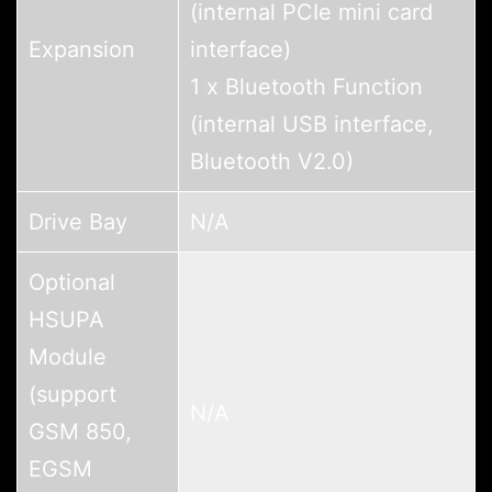
(internal PCIe mini card
Expansion
interface)
1 x Bluetooth Function
(internal USB interface,
Bluetooth V2.0)
Drive Bay
N/A
Optional
HSUPA
Module
(support
N/A
GSM 850,
EGSM