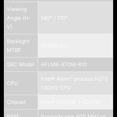
Viewing
Angle (H-
140° / 110°
V)
Backlight
40000 hrs
MTBF
SBC Model
AFLMB-ATOM-R10
Intel® Atom™ process N270
CPU
1.6GHz CPU
Chipset
Intel® 945GSE + ICH7M
RAM
Supports one 400 MHz or