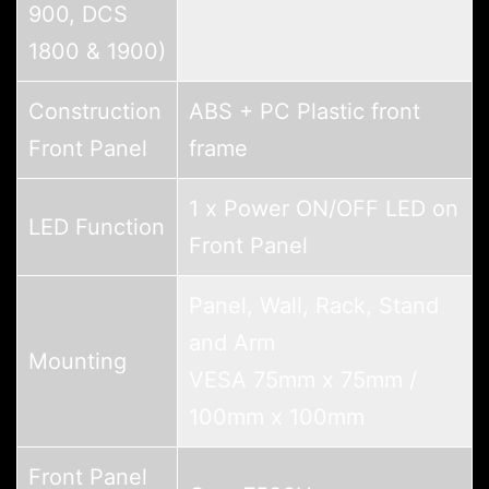
900, DCS
1800 & 1900)
Construction
ABS + PC Plastic front
Front Panel
frame
1 x Power ON/OFF LED on
LED Function
Front Panel
Panel, Wall, Rack, Stand
and Arm
Mounting
VESA 75mm x 75mm /
100mm x 100mm
Front Panel