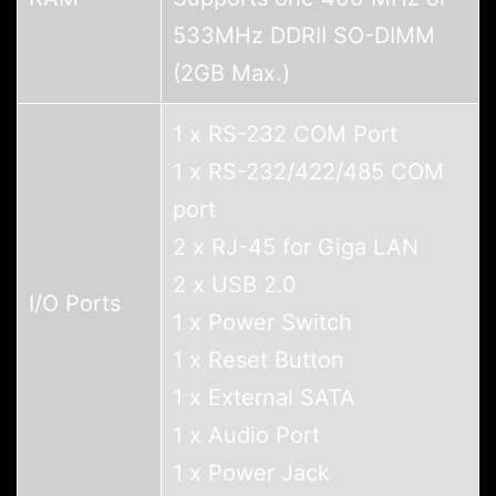
533MHz DDRII SO-DIMM
(2GB Max.)
1 x RS-232 COM Port
1 x RS-232/422/485 COM
port
2 x RJ-45 for Giga LAN
2 x USB 2.0
I/O Ports
1 x Power Switch
1 x Reset Button
1 x External SATA
1 x Audio Port
1 x Power Jack