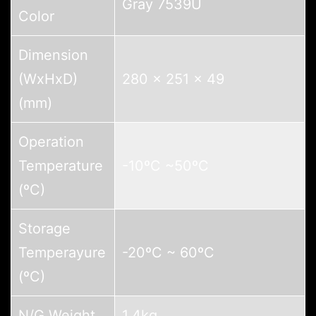
Gray 7539U
Color
Dimension
(WxHxD)
280 x 251 x 49
(mm)
Operation
Temperature
-10ºC ~50ºC
(ºC)
Storage
Temperayure
-20ºC ~ 60ºC
(ºC)
N/G Weight
1.4kg