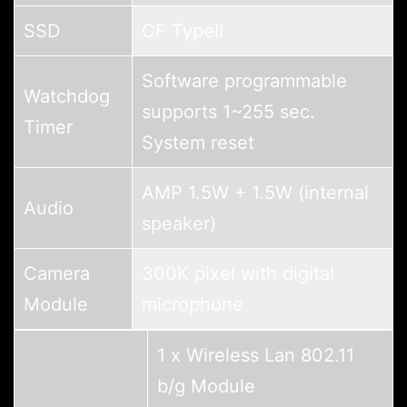
SSD
CF TypeII
Software programmable
Watchdog
supports 1~255 sec.
Timer
System reset
AMP 1.5W + 1.5W (internal
Audio
speaker)
Camera
300K pixel with digital
Module
microphone
1 x Wireless Lan 802.11
b/g Module