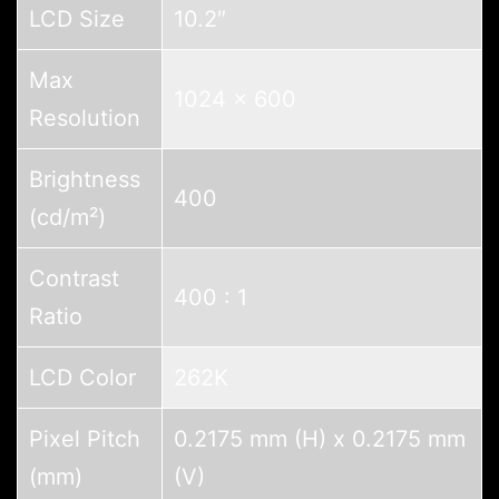
LCD Size
10.2″
Max
1024 x 600
Resolution
Brightness
400
(cd/m²)
Contrast
400 : 1
Ratio
LCD Color
262K
Pixel Pitch
0.2175 mm (H) x 0.2175 mm
(mm)
(V)