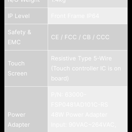
IP Level
Front Frame IP64
Safety &
CE / FCC / CB / CCC
EMC
Resistive Type 5-Wire
Touch
(Touch controller IC is on
Screen
board)
P/N: 63000-
FSP0481AD101C-RS
Power
48W Power Adapter
Adapter
Input: 90VAC~264VAC,