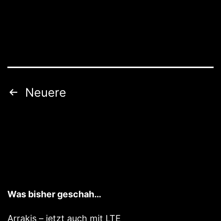
PC
mit
Power-
over-
Ethernet
Versorg
Seitennummerierung
Neuere
der
Beiträge
Was bisher geschah…
Arrakis – jetzt auch mit LTE