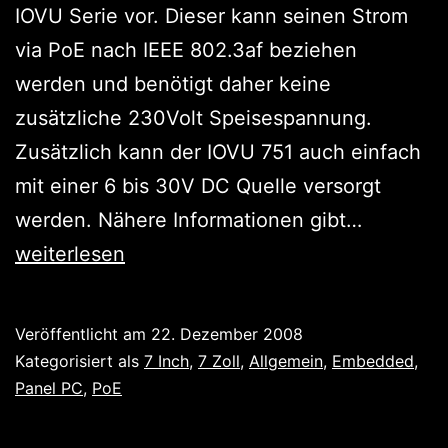
IOVU Serie vor. Dieser kann seinen Strom
via PoE nach IEEE 802.3af beziehen
werden und benötigt daher keine
zusätzliche 230Volt Speisespannung.
Zusätzlich kann der IOVU 751 auch einfach
mit einer 6 bis 30V DC Quelle versorgt
Neues
werden. Nähere Informationen gibt…
von
weiterlesen
IPC2U:
lüfterlos
Veröffentlicht am
22. Dezember 2008
7
Kategorisiert als
7 Inch
,
7 Zoll
,
Allgemein
,
Embedded
,
Zoll
Panel PC
,
PoE
Panel