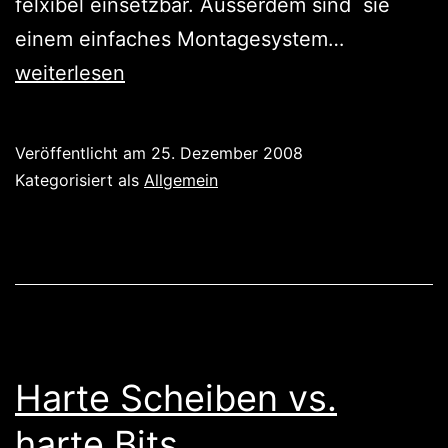
felxibel einsetzbar. Ausserdem sind sie
Ja,
einem einfaches Montagesystem…
ist
weiterlesen
denn
schon
Veröffentlicht am
25. Dezember 2008
Weihnacht
Kategorisiert als
Allgemein
Lüfterlose
All-
in-
One
In
Wall
Harte Scheiben vs.
Touch
harte Bits
Panel