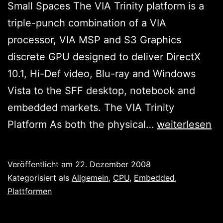
Small Spaces The VIA Trinity platform is a
triple-punch combination of a VIA
processor, VIA MSP and S3 Graphics
discrete GPU designed to deliver DirectX
10.1, Hi-Def video, Blu-ray and Windows
Vista to the SFF desktop, notebook and
embedded markets. The VIA Trinity
VIA
Platform As both the physical…
weiterlesen
machts
wie
Veröffentlicht am
22. Dezember 2008
Neo:
Kategorisiert als
Allgemein
,
CPU
,
Embedded
,
Mit
Plattformen
Trinity