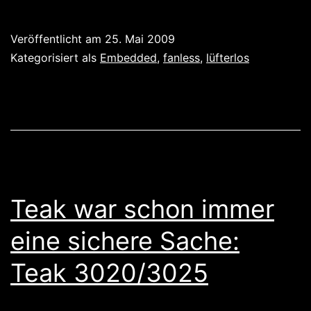
is
beautiful:
Veröffentlicht am
25. Mai 2009
NISE-
Kategorisiert als
Embedded
,
fanless
,
lüfterlos
100
Teak war schon immer
eine sichere Sache:
Teak 3020/3025