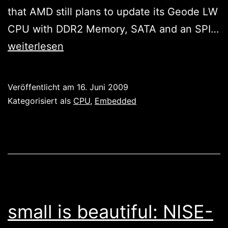
that AMD still plans to update its Geode LW
CPU with DDR2 Memory, SATA and an SPI…
New
weiterlesen
AMD
Embedded
Veröffentlicht am
16. Juni 2009
Roadmap
Kategorisiert als
CPU
,
Embedded
small is beautiful: NISE-