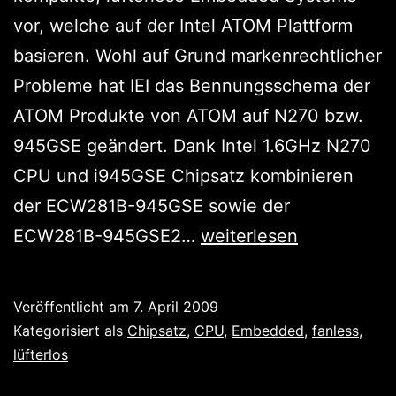
vor, welche auf der Intel ATOM Plattform
basieren. Wohl auf Grund markenrechtlicher
Probleme hat IEI das Bennungsschema der
ATOM Produkte von ATOM auf N270 bzw.
945GSE geändert. Dank Intel 1.6GHz N270
CPU und i945GSE Chipsatz kombinieren
der ECW281B-945GSE sowie der
LVDS
ECW281B-945GSE2…
weiterlesen
mal
anders:
Veröffentlicht am
7. April 2009
Dual
Kategorisiert als
Chipsatz
,
CPU
,
Embedded
,
fanless
,
View
lüfterlos
mal