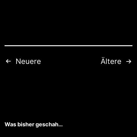
anders
Seitennummerierung
Neuere
Ältere
der
Beiträge
Was bisher geschah…