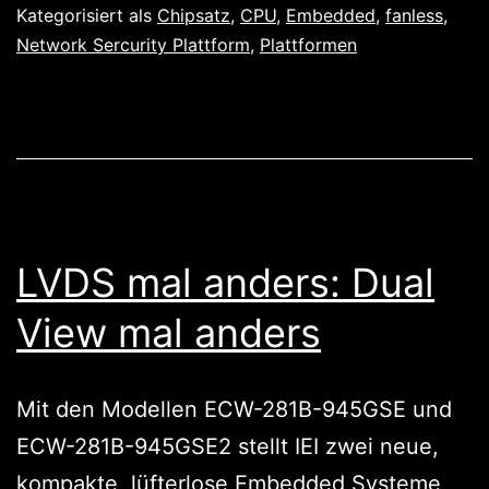
immer
Kategorisiert als
Chipsatz
,
CPU
,
Embedded
,
fanless
,
eine
Network Sercurity Plattform
,
Plattformen
sichere
Sache:
Teak
3020/3025
LVDS mal anders: Dual
View mal anders
Mit den Modellen ECW-281B-945GSE und
ECW-281B-945GSE2 stellt IEI zwei neue,
kompakte, lüfterlose Embedded Systeme