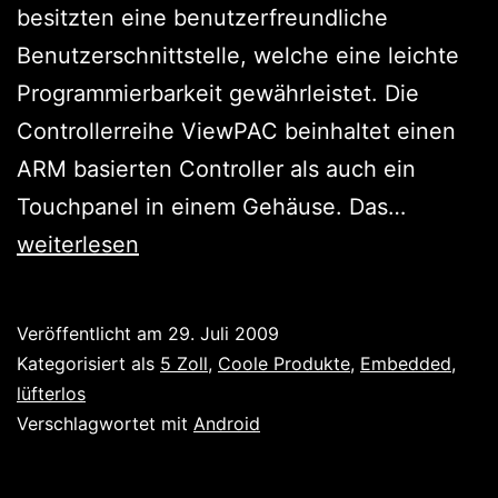
besitzten eine benutzerfreundliche
Benutzerschnittstelle, welche eine leichte
Programmierbarkeit gewährleistet. Die
Controllerreihe ViewPAC beinhaltet einen
ARM basierten Controller als auch ein
Android
Touchpanel in einem Gehäuse. Das…
basierte
weiterlesen
Controll
kommen
Veröffentlicht am
29. Juli 2009
–
Kategorisiert als
5 Zoll
,
Coole Produkte
,
Embedded
,
VP-
lüfterlos
Verschlagwortet mit
Android
23A1/VP
25A1