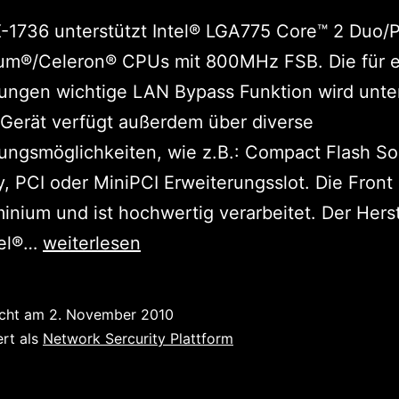
-1736 unterstützt Intel® LGA775 Core™ 2 Duo/
ium®/Celeron® CPUs mit 800MHz FSB. Die für e
ngen wichtige LAN Bypass Funktion wird unter
Gerät verfügt außerdem über diverse
ungsmöglichkeiten, wie z.B.: Compact Flash So
 PCI oder MiniPCI Erweiterungsslot. Die Front
inium und ist hochwertig verarbeitet. Der Herst
Der
tel®…
weiterlesen
Rote
Renner:
icht am
2. November 2010
MBX-
ert als
Network Sercurity Plattform
1736A-
LCM