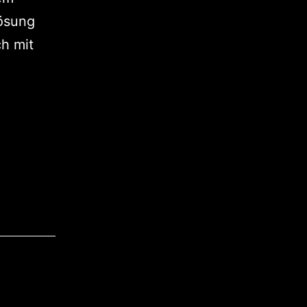
Lösung
ch mit
CAD-
0205:
lein,
tark,
schwarz!