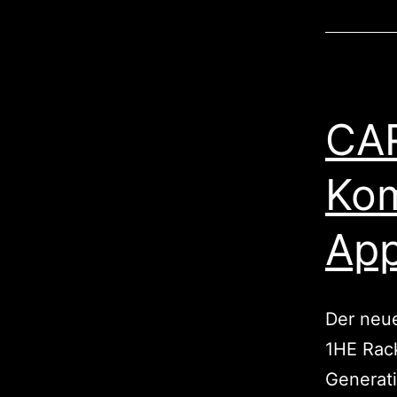
CAR
Kom
App
Der neu
1HE Rack
Generat