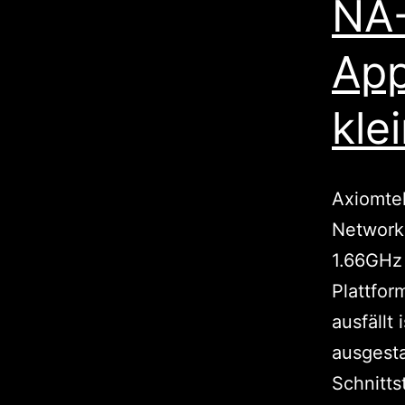
NA-
App
klei
Axiomtek
Network 
1.66GHz
Plattfor
ausfällt
ausgest
Schnitts