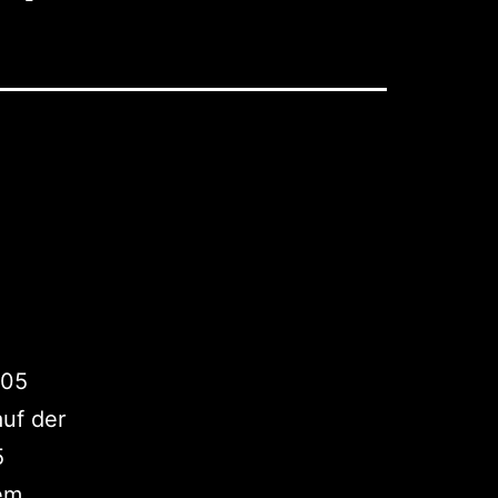
205
uf der
5
dem