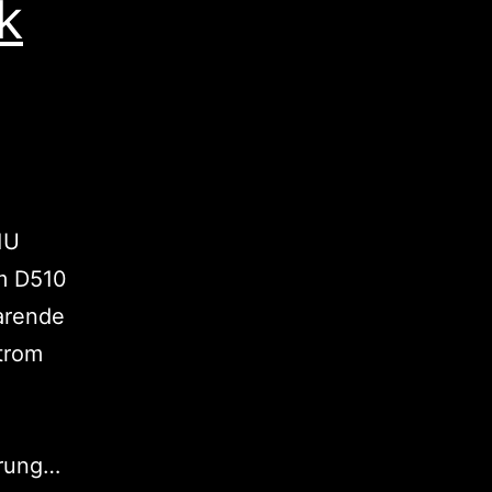
k
1U
om D510
arende
trom
NA-
erung…