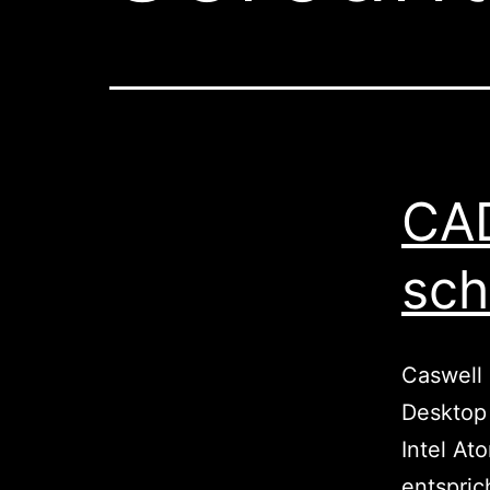
CAD
sch
Caswell 
Desktop 
Intel A
entspric