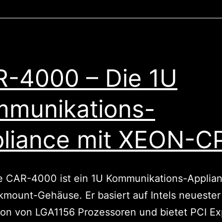
statt
Ferrari
-4000 – Die 1U
munikations-
liance mit XEON-C
e CAR-4000 ist ein 1U Kommunikations-Applia
mount-Gehäuse. Er basiert auf Intels neuester
ion von LGA1156 Prozessoren und bietet PCI Ex