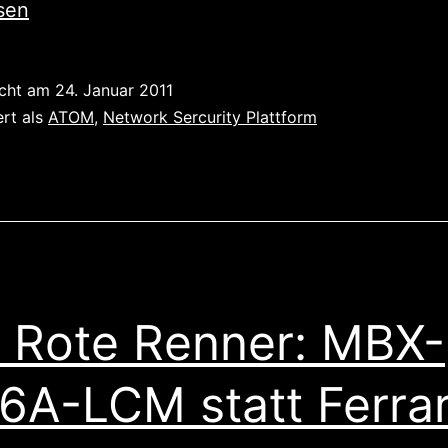
sen
icht am
24. Januar 2011
ert als
ATOM
,
Network Sercurity Plattform
 Rote Renner: MBX-
6A-LCM statt Ferrar