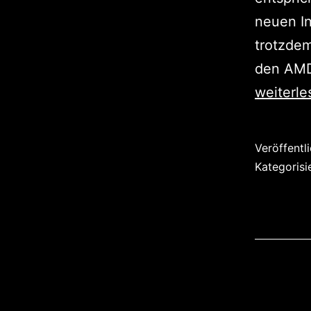
neuen I
trotzdem
den AMD
weiterle
Veröffentl
Kategorisi