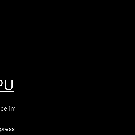
PU
nce im
press