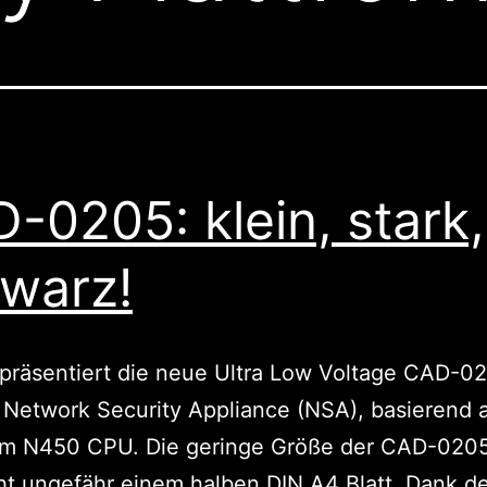
-0205: klein, stark,
warz!
präsentiert die neue Ultra Low Voltage CAD-0
Network Security Appliance (NSA), basierend a
tom N450 CPU. Die geringe Größe der CAD-020
ht ungefähr einem halben DIN A4 Blatt. Dank 