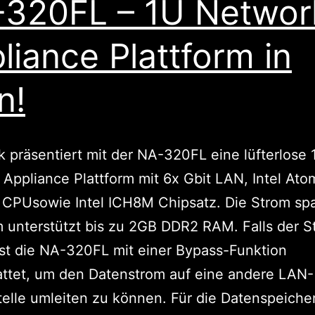
320FL – 1U Networ
liance Plattform in
n!
 präsentiert mit der NA-320FL eine lüfterlose 
Appliance Plattform mit 6x Gbit LAN, Intel At
 CPUsowie Intel ICH8M Chipsatz. Die Strom sp
m unterstützt bis zu 2GB DDR2 RAM. Falls der S
 ist die NA-320FL mit einer Bypass-Funktion
attet, um den Datenstrom auf eine andere LAN-
telle umleiten zu können. Für die Datenspeich