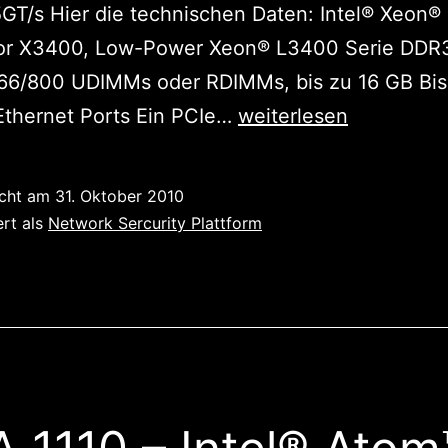
5GT/s Hier die technischen Daten: Intel® Xeon®
or X3400, Low-Power Xeon® L3400 Serie DDR
66/800 UDIMMs oder RDIMMs, bis zu 16 GB Bis
CAR-
Ethernet Ports Ein PCIe…
weiterlesen
4000
–
icht am
31. Oktober 2010
Die
ert als
Network Sercurity Plattform
1U
Kommunikations-
Appliance
mit
XEON-
CPU