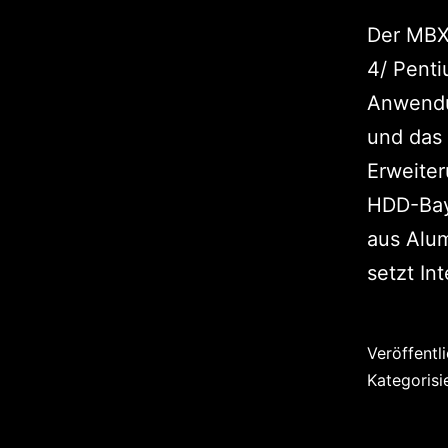
Der MBX
4/ Pent
Anwendu
und das 
Erweiter
HDD-Bay,
aus Alum
setzt In
Veröffentl
Kategorisi