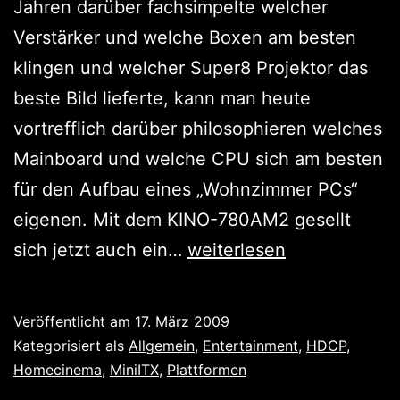
Jahren darüber fachsimpelte welcher
Verstärker und welche Boxen am besten
klingen und welcher Super8 Projektor das
beste Bild lieferte, kann man heute
vortrefflich darüber philosophieren welches
Mainboard und welche CPU sich am besten
für den Aufbau eines „Wohnzimmer PCs“
eigenen. Mit dem KINO-780AM2 gesellt
HiFi
sich jetzt auch ein…
weiterlesen
des
21.
Veröffentlicht am
17. März 2009
Jahrhunderts:
Kategorisiert als
Allgemein
,
Entertainment
,
HDCP
,
Home
Homecinema
,
MiniITX
,
Plattformen