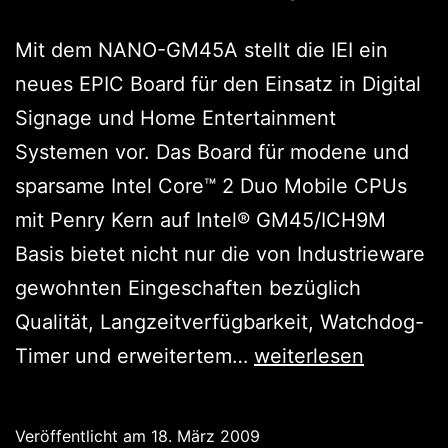
Mit dem NANO-GM45A stellt die IEI ein
neues EPIC Board für den Einsatz in Digital
Signage und Home Entertainment
Systemen vor. Das Board für modene und
sparsame Intel Core™ 2 Duo Mobile CPUs
mit Penry Kern auf Intel® GM45/ICH9M
Basis bietet nicht nur die von Industrieware
gewohnten Eingeschaften bezüglich
Qualität, Langzeitverfügbarkeit, Watchdog-
Wohnzimmer,
Timer und erweitertem…
weiterlesen
die
zweite:
Veröffentlicht am
18. März 2009