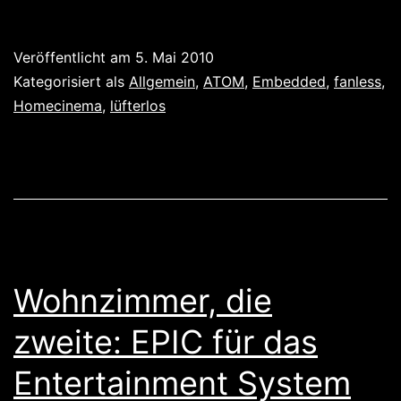
süß!
Fit-
Veröffentlicht am
5. Mai 2010
PC2
Kategorisiert als
Allgemein
,
ATOM
,
Embedded
,
fanless
,
und
Homecinema
,
lüfterlos
Fit-
PC2i
Wohnzimmer, die
zweite: EPIC für das
Entertainment System