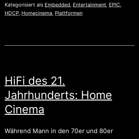
EPIC
Kategorisiert als
Embedded
,
Entertainment
,
EPIC
,
für
HDCP
,
Homecinema
,
Plattformen
das
Entertainment
System
HiFi des 21.
Jahrhunderts: Home
Cinema
Während Mann in den 70er und 80er