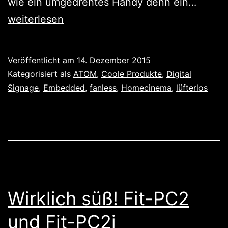
Adhara
wie ein umgedrehtes Handy denn ein…
passt
weiterlesen
unter
der
Veröffentlicht am
14. Dezember 2015
Tür
Kategorisiert als
ATOM
,
Coole Produkte
,
Digital
durch
Signage
,
Embedded
,
fanless
,
Homecinema
,
lüfterlos
Wirklich süß! Fit-PC2
und Fit-PC2i