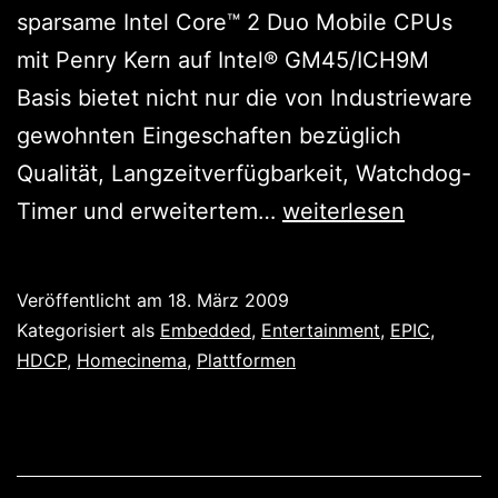
sparsame Intel Core™ 2 Duo Mobile CPUs
mit Penry Kern auf Intel® GM45/ICH9M
Basis bietet nicht nur die von Industrieware
gewohnten Eingeschaften bezüglich
Qualität, Langzeitverfügbarkeit, Watchdog-
Wohnzimmer,
Timer und erweitertem…
weiterlesen
die
zweite:
Veröffentlicht am
18. März 2009
EPIC
Kategorisiert als
Embedded
,
Entertainment
,
EPIC
,
für
HDCP
,
Homecinema
,
Plattformen
das
Entertainment
System