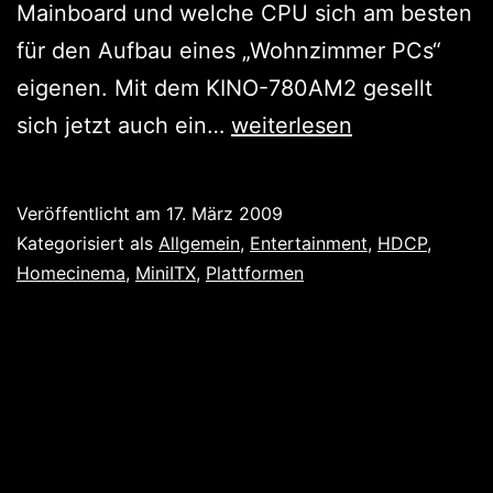
Mainboard und welche CPU sich am besten
für den Aufbau eines „Wohnzimmer PCs“
eigenen. Mit dem KINO-780AM2 gesellt
HiFi
sich jetzt auch ein…
weiterlesen
des
21.
Veröffentlicht am
17. März 2009
Jahrhunderts:
Kategorisiert als
Allgemein
,
Entertainment
,
HDCP
,
Home
Homecinema
,
MiniITX
,
Plattformen
Cinema