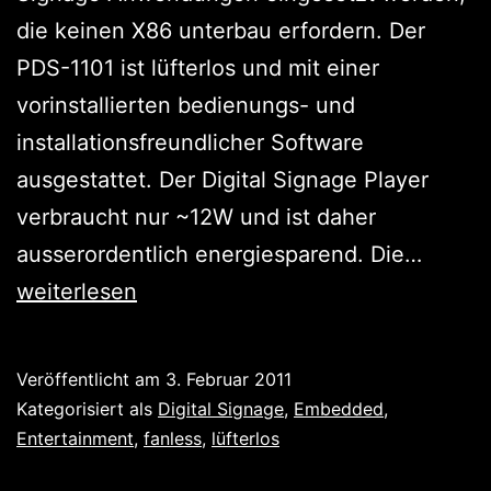
die keinen X86 unterbau erfordern. Der
PDS-1101 ist lüfterlos und mit einer
vorinstallierten bedienungs- und
installationsfreundlicher Software
ausgestattet. Der Digital Signage Player
verbraucht nur ~12W und ist daher
PDS
ausserordentlich energiesparend. Die…
1101
weiterlesen
–
Digital
Veröffentlicht am
3. Februar 2011
Signa
Kategorisiert als
Digital Signage
,
Embedded
,
Player
Entertainment
,
fanless
,
lüfterlos
für