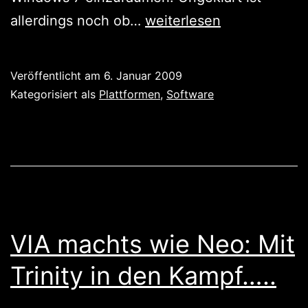
….das
allerdings noch ob…
weiterlesen
kürzeste
Windows
Veröffentlicht am
6. Januar 2009
aller
Kategorisiert als
Plattformen
,
Software
Zeiten.
VIA machts wie Neo: Mit
Trinity in den Kampf…..