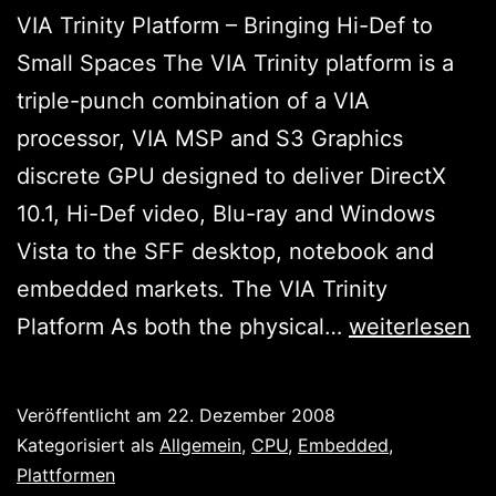
VIA Trinity Platform – Bringing Hi-Def to
Small Spaces The VIA Trinity platform is a
triple-punch combination of a VIA
processor, VIA MSP and S3 Graphics
discrete GPU designed to deliver DirectX
10.1, Hi-Def video, Blu-ray and Windows
Vista to the SFF desktop, notebook and
embedded markets. The VIA Trinity
VIA
Platform As both the physical…
weiterlesen
machts
wie
Veröffentlicht am
22. Dezember 2008
Neo:
Kategorisiert als
Allgemein
,
CPU
,
Embedded
,
Mit
Plattformen