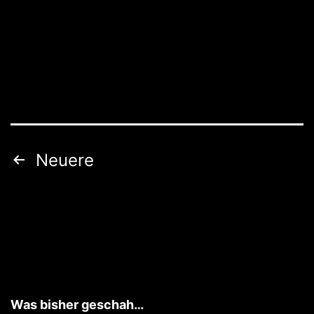
Trinity
in
den
Kampf…..
Seitennummerierung
Neuere
der
Beiträge
Was bisher geschah…