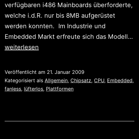
verfügbaren i486 Mainboards überforderte,
welche i.d.R. nur bis 8MB aufgerüstet
werden konnten. Im Industrie und
Embedded Markt erfreute sich das Modell…
Totgesagte
weiterlesen
leben
länger:
Veröffentlicht am
21. Januar 2009
486er
Kategorisiert als
Allgemein
,
Chipsatz
,
CPU
,
Embedded
,
zurück
fanless
,
lüfterlos
,
Plattformen
aus
Walhalla