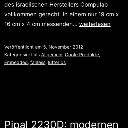
des israelischen Herstellers Compulab
vollkommen gerecht. In einem nur 19 cm x
Intense
16 cm x 4 cm messenden…
weiterlesen
PC:
klein,
Veröffentlicht am
5. November 2012
robust
Kategorisiert als
Allgemein
,
Coole Produkte
,
und
Embedded
,
fanless
,
lüfterlos
lüfterlos
mit
Intel
Core
i7
Pipal 2230D: modernen