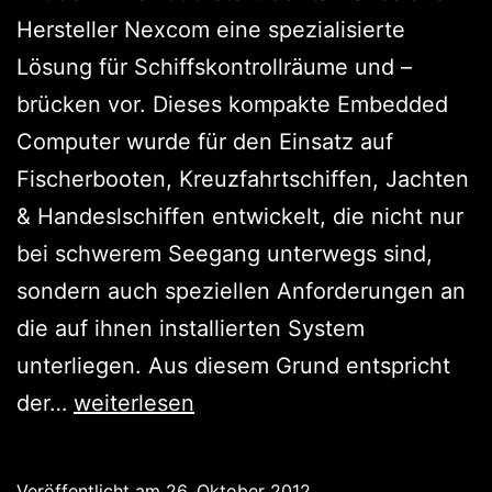
Hersteller Nexcom eine spezialisierte
Lösung für Schiffskontrollräume und –
brücken vor. Dieses kompakte Embedded
Computer wurde für den Einsatz auf
Fischerbooten, Kreuzfahrtschiffen, Jachten
& Handeslschiffen entwickelt, die nicht nur
bei schwerem Seegang unterwegs sind,
sondern auch speziellen Anforderungen an
die auf ihnen installierten System
unterliegen. Aus diesem Grund entspricht
Marine
der…
weiterlesen
PC
in
Veröffentlicht am
26. Oktober 2012