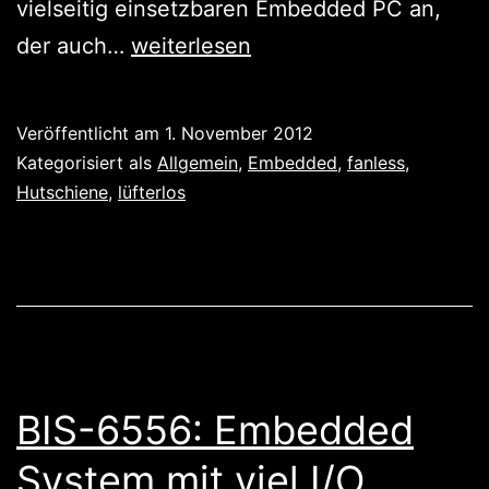
vielseitig einsetzbaren Embedded PC an,
Pipal
der auch…
weiterlesen
2230D:
modernen
Veröffentlicht am
1. November 2012
Embedded
Kategorisiert als
Allgemein
,
Embedded
,
fanless
,
System
Hutschiene
,
lüfterlos
für
die
Hutschine
BIS-6556: Embedded
System mit viel I/O