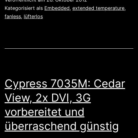
Vollausstattung:
Kategorisiert als
Embedded
,
extended temperature
,
der
fanless
,
lüfterlos
nTUF
600
Cypress 7035M: Cedar
View, 2x DVI, 3G
vorbereitet und
überraschend günstig